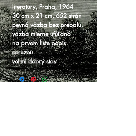
literatury, Praha, 1964
30 cm x 21 cm, 652 strán
pevná väzba bez prebalu,
väzba mierne ufúľaná
na prvom liste popis
ceruzou
veľmi dobrý stav
Knihy sa nenachádzajú v predajni, je
potrebná objednávka.