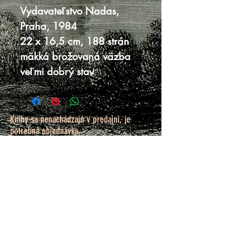
Vydavateľstvo Nadas,
Praha, 1984
22 x 16,5 cm, 188 strán
mäkká brožovaná väzba
veľmi dobrý stav
Knihy sa nenachádzajú v predajni, je
potrebná objednávka.