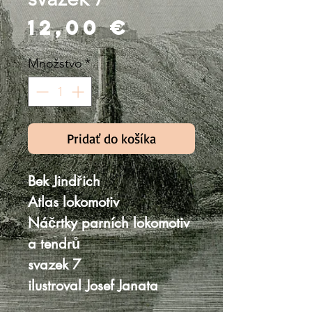
Price
12,00 €
Množstvo
*
Pridať do košíka
Bek Jindřich
Atlas lokomotiv
Náčrtky parních lokomotiv
a tendrů
svazek 7
ilustroval Josef Janata