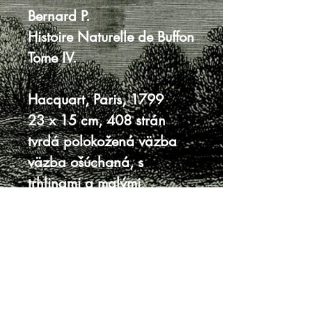
Bernard P.
Histoire Naturelle de Buffon
Tome IV.
Hacquart, Paris, 1799
23 x 15 cm, 408 strán
tvrdá polokožená väzba
väzba ošúchaná, s
trhlinami a malými
úbytkami
7 strán oddeľujúcich sa od
bloku
škvrny na stranách po
zatečení
dobrý stav