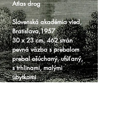
Atlas drog
Slovenská akadémia vied,
Bratislava,1957
30 x 23 cm, 462 strán
pevná väzba s prebalom
prebal ošúchaný, ufúľaný,
s trhlinami, malými
úbytkami
vnútro veľmi dobrý stav
Knihy sa nenachádzajú v predajni, je
potrebná objednávka.