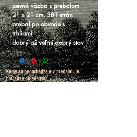
pevná väzba s prebalom
21 x 21 cm, 381 strán
prebal po obvode s
trhliami
dobrý až veľmi dobrý stav
Knihy sa nenachádzajú v predajni, je
potrebná objednávka.