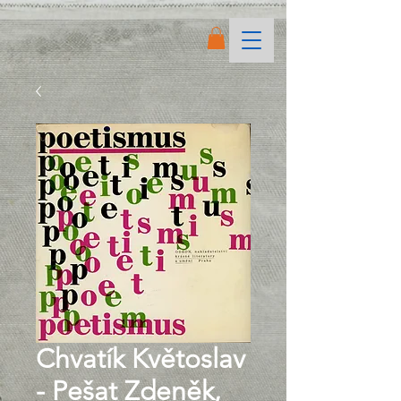
Chvatík Květoslav
- Pešat Zdeněk,