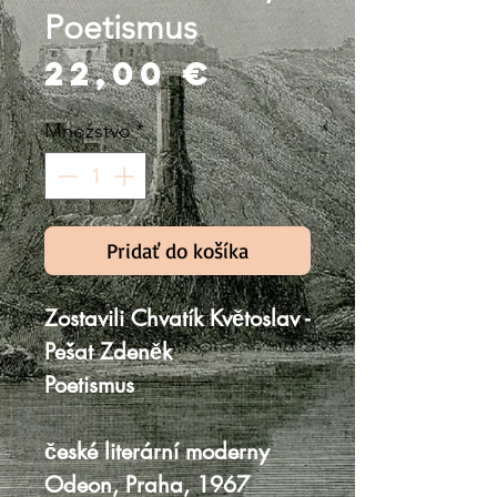
Poetismus
Price
22,00 €
Množstvo
*
Pridať do košíka
Zostavili Chvatík Květoslav -
Pešat Zdeněk
Poetismus
české literární moderny
Odeon, Praha, 1967