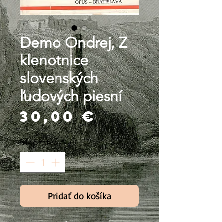
Demo Ondrej, Z
klenotnice
slovenských
ľudových piesní
Price
30,00 €
Množstvo
*
Pridať do košíka