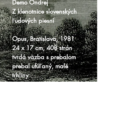
Demo Ondrej
Z klenotnice slovenských
ľudových piesní
Opus, Bratislava, 1981
24 x 17 cm, 408 strán
tvrdá väzba s prebalom
prebal ufúľaný, malé
trhliny
vnútro veľmi dobrý stav
Knihy sa nenachádzajú v predajni, je
potrebná objednávka.