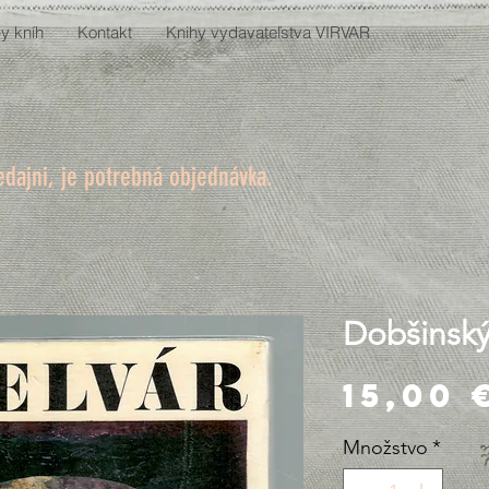
y kníh
Kontakt
Knihy vydavateľstva VIRVAR
edajni, je potrebná objednávka.
Dobšinský
15,00 
Množstvo
*