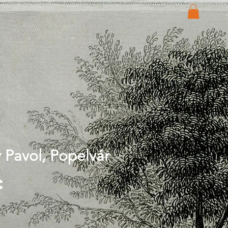
 Pavol, Popelvár
Price
€