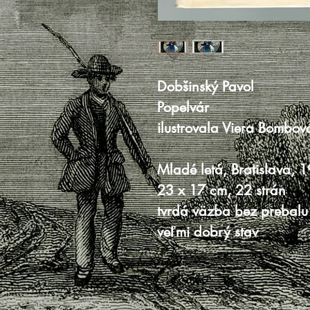
Dobšinský Pavol
Popelvár
ilustrovala Viera Bombov
Mladé letá, Bratislava, 
23 x 17 cm, 22 strán
tvrdá väzba bez prebalu
veľmi dobrý stav