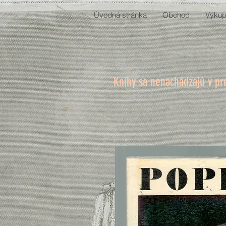
Úvodná stránka
Obchod
Výkup
Knihy sa nenachádzajú v pr