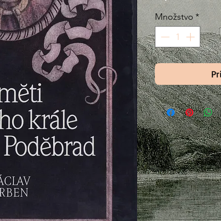
Množstvo
*
Pr