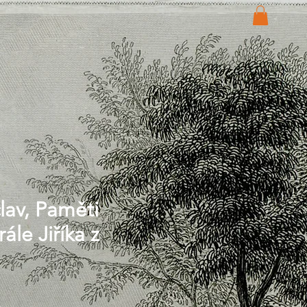
lav, Paměti
ále Jiříka z
Price