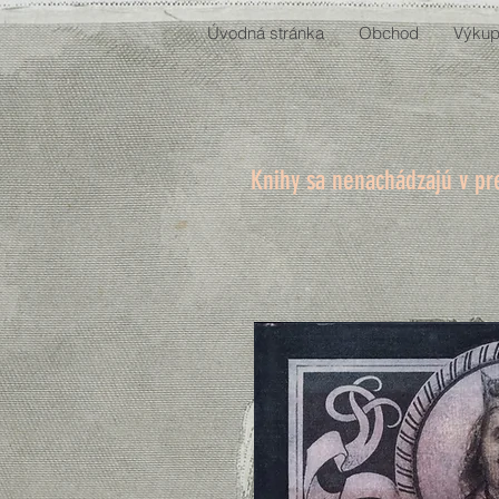
Úvodná stránka
Obchod
Výkup
Knihy sa nenachádzajú v pr