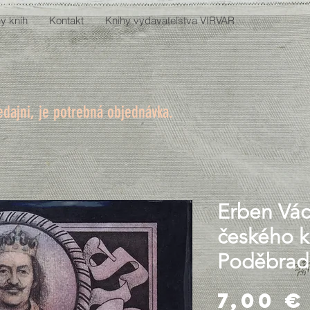
y kníh
Kontakt
Knihy vydavateľstva VIRVAR
edajni, je potrebná objednávka.
Erben Vác
českého kr
Poděbrad
7,00 €