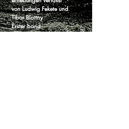
erhebungen verfasst
von Ludwig Fekete und
Tibor Blattny
Erster band
August Joerges´ Witwe &
Sohn, Selmecbánya
(Banská Štiavnica), 1914
27 x 20 cm, 845 strán
nepôvodná tvrdá väzba
bez prebalu s nalepenou
obálkou
posledná čistá strana
opravovaná papierovou
lepiacou páskou v malej