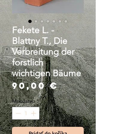
Fekete L. -
Blattny T., Die
Verbreitung der
forstlich
wichtigen Bäume
Price
90,00 €
Množstvo
*
Pridať do košíka