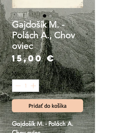
Gajdošík M. -
Polách A., Chov
oviec
Price
15,00 €
Množstvo
*
Pridať do košíka
Gajdošík M. - Polách A.
Chov oviec