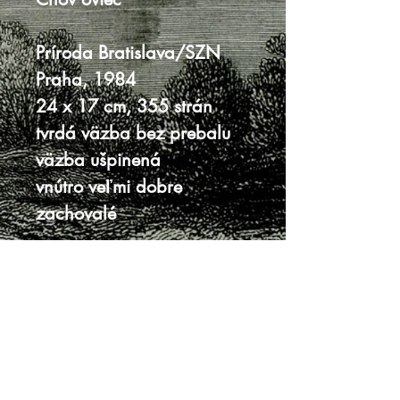
Príroda Bratislava/SZN
Praha, 1984
24 x 17 cm, 355 strán
tvrdá väzba bez prebalu
väzba ušpinená
vnútro veľmi dobre
zachovalé
Knihy sa nenachádzajú v predajni, je
potrebná objednávka.