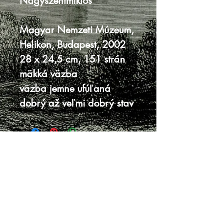
Nagyszentmiklós
Magyar Nemzeti Múzeum,
Helikon, Budapest, 2002
28 x 24,5 cm, 151 strán
mäkká väzba
väzba jemne ufúľaná
dobrý až veľmi dobrý stav
Knihy sa nenachádzajú v predajni, je
potrebná objednávka.