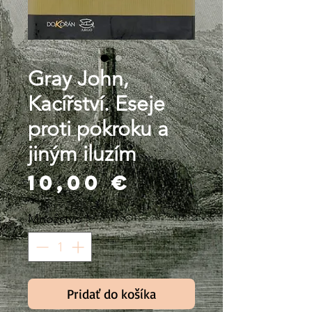
Gray John,
Kacířství. Eseje
proti pokroku a
jiným iluzím
Price
10,00 €
Množstvo
*
Pridať do košíka