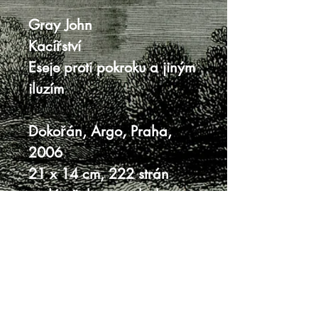
Gray John
Kacířství
Eseje proti pokroku a jiným
iluzím
Dokořán, Argo, Praha,
2006
21 x 14 cm, 222 strán
tvrdá väzba s prebalom
prebal s jemnými
škrabancami
veľmi dobrý stav