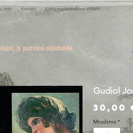
y kníh
Kontakt
Knihy vydavateľstva VIRVAR
edajni, je potrebná objednávka.
Gudiol Jos
30,00 
Množstvo
*