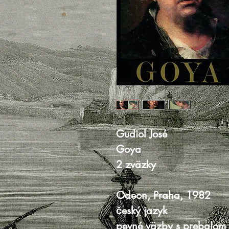
Gudiol José
Goya
2 zväzky
Odeon, Praha, 1982
český jazyk
pevné väzby s prebalom