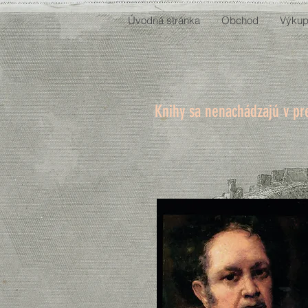
Úvodná stránka
Obchod
Výkup
Knihy sa nenachádzajú v pr