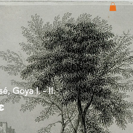
é, Goya I. - II.
Price
€