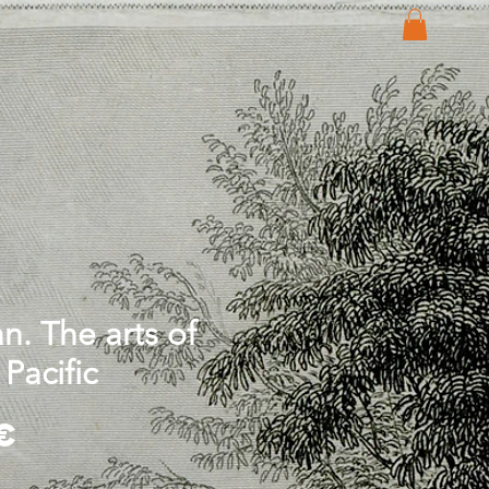
n. The arts of
Pacific
Price
€