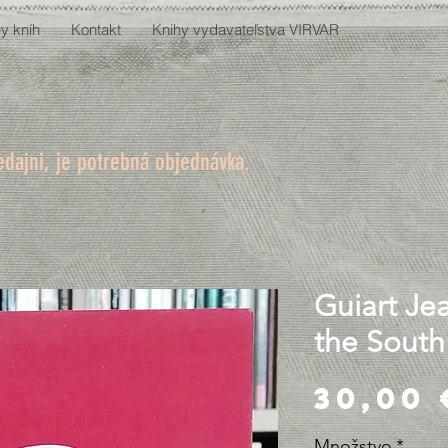
y kníh
Kontakt
Knihy vydavateľstva VIRVAR
edajni, je potrebná objednávka.
Guiart Jea
the South 
30,00 
Množstvo
*