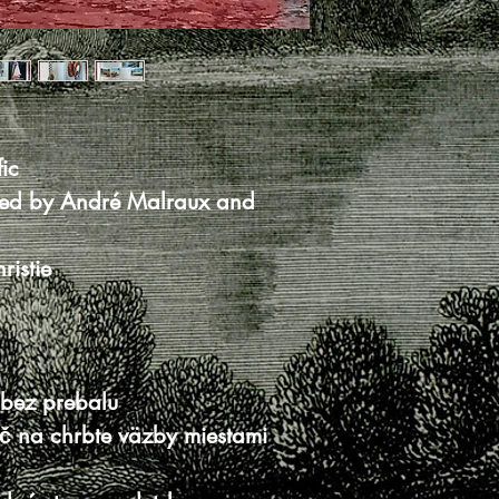
fic
ited by André Malraux and
ristie
 bez prebalu
ač na chrbte väzby miestami