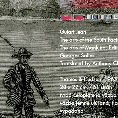
Guiart Jean
The arts of the South Paci
The arts of Mankind. Ed
Georges Salles
Translated by Anthony Ch
Thames & Hudson, 1963
28 x 22 cm, 461 strán
tvrdá celoplátená väzba
väzba jemne ufúľaná, tl
vypadaná