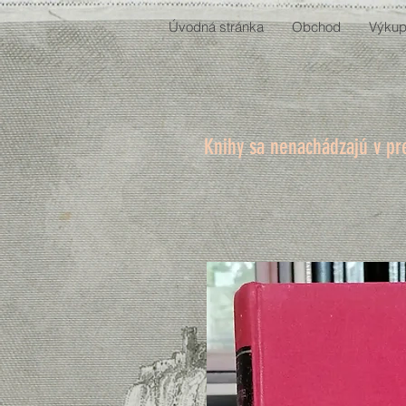
Úvodná stránka
Obchod
Výkup
Knihy sa nenachádzajú v pr