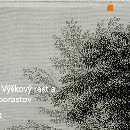
 Výškový rast a
 porastov
Price
€