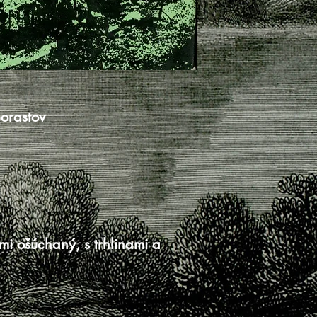
porastov
i ošúchaný, s trhlinami a