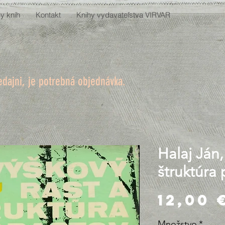
y kníh
Kontakt
Knihy vydavateľstva VIRVAR
edajni, je potrebná objednávka.
Halaj Ján,
štruktúra
12,00 
Množstvo
*