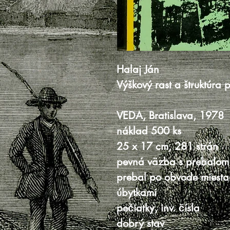
Halaj Ján
Výškový rast a štruktúra 
VEDA, Bratislava, 1978
náklad 500 ks
25 x 17 cm, 281 strán
pevná väzba s prebalom
prebal po obvode miestam
úbytkami
pečiatky, inv. čísla
dobrý stav