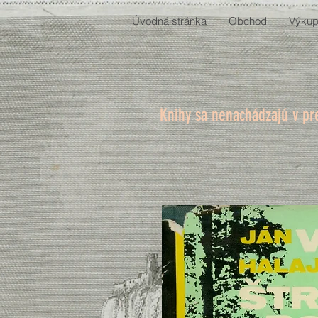
Úvodná stránka
Obchod
Výkup
Knihy sa nenachádzajú v pr