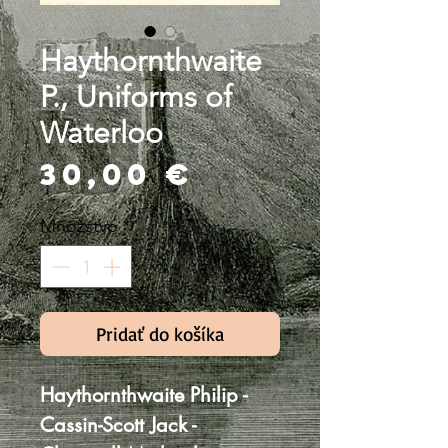
Haythornthwaite
P., Uniforms of
Waterloo
Price
30,00 €
Množstvo
*
Pridať do košíka
Haythornthwaite Philip -
Cassin-Scott Jack -