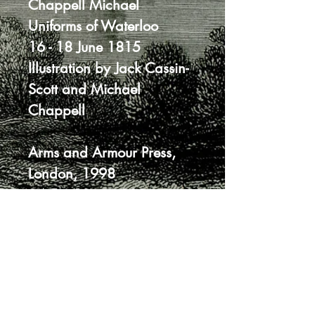
Chappell Michael
Uniforms of Waterloo
16 - 18 June 1815
Illustration by Jack Cassin-
Scott and Michael
Chappell
Arms and Armour Press,
London, 1998
24,5 x 19 cm, 190 strán
mäkká väzba
malá trhlina na prebale a
prvom liste, stopa po
papierovej nálepke, väzba
jemne ufúľaná