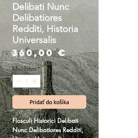
Delibati Nunc
Delibatiores
Redditi, Historia
Universalis
Price
360,00 €
Množstvo
*
Pridať do košíka
Flosculi Historici Delibati
Nunc Delibatiores Redditi,