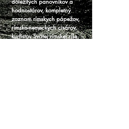
dôležitých panovníkov a
hodnostárov, kompletný
zoznam rímskych pápežov,
rímsko-nemeckých cisárov,
kurfistov Svätej rímskej ríše,
kráľov, vojvodov a kniežat.
Coloniae Agrippinae,
Apud Andream Bungium,
1656
15 celostranových ilustrácií
16 cm x 10 cm, 312 strán
+ Chronologia principum
(nepaginované)
kožená väzba, miestami