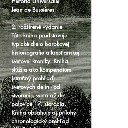
Historia Universalis
Jean de Bussières
2. rožšírené vydanie
Táto kniha predstavuje
typické dielo barokovej
historiografie a kresťanskej
svetovej kroniky. Kniha
slúžila ako kompendium
(stručný prehľad)
svetových dejín - od
stvorenia sveta až do
polovice 17. storočia.
Kniha obsahuje aj prílohy:
chronologický prehľad