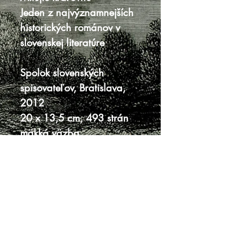
Jeden z najvýznamnejších
historických románov v
slovenskej literatúre
Spolok slovenských
spisovateľov, Bratislava,
2012
20 x 13,5 cm, 493 strán
mäkká väzba
veľmi dobrý stav
Knihy sa nenachádzajú v predajni, je
potrebná objednávka.