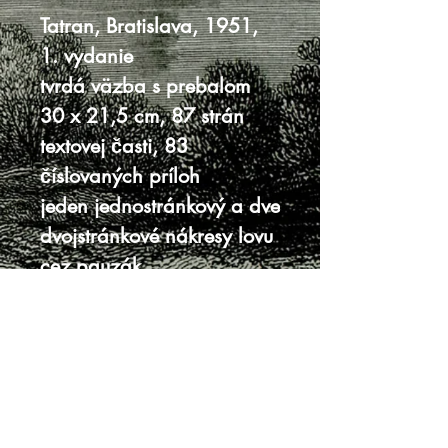
Tatran, Bratislava, 1951,
1. vydanie
tvrdá väzba s prebalom
30 x 21,5 cm, 87 strán
textovej časti, 83
číslovaných príloh
jeden jednostránkový a dve
dvojstránkové nákresy lovu
cez pauzák
prebal poškodený - po
obvode výrazne ošúchaný,
na chrbte v hornej a
spodnej časti chýbajúce
časti, s úbytkami, vnútro
čisté a veľmi dobre