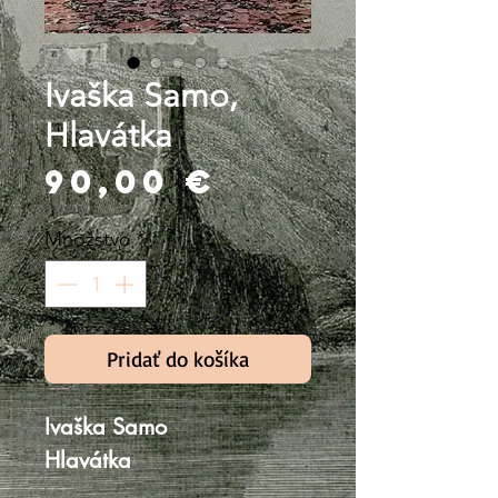
Ivaška Samo,
Hlavátka
Price
90,00 €
Množstvo
*
Pridať do košíka
Ivaška Samo
Hlavátka