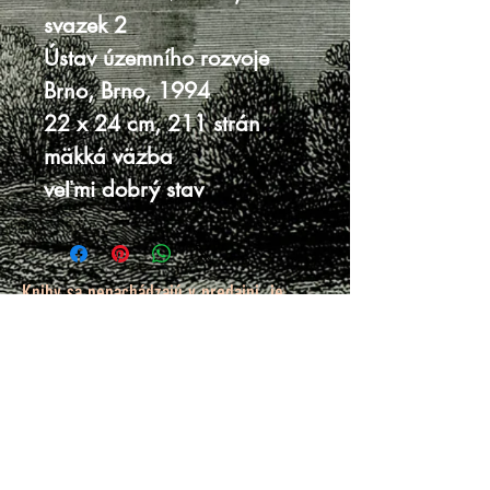
svazek 2
Ústav územního rozvoje
Brno, Brno, 1994
22 x 24 cm, 211 strán
mäkká väzba
veľmi dobrý stav
Knihy sa nenachádzajú v predajni, je
potrebná objednávka.