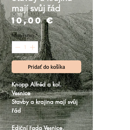
mají svůj řád
Price
10,00 €
Množstvo
*
Pridať do košíka
Knopp Alfréd a kol.
Vesnice
Stavby a krajina mají svůj
řád
Ediční řada Vesnice,