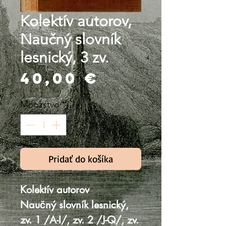
Kolektív autorov,
Naučný slovník
lesnický, 3 zv.
Price
40,00 €
Množstvo
*
Pridať do košíka
Kolektív autorov
Naučný slovník lesnický,
zv. 1 /A-I/, zv. 2 /J-Q/, zv.