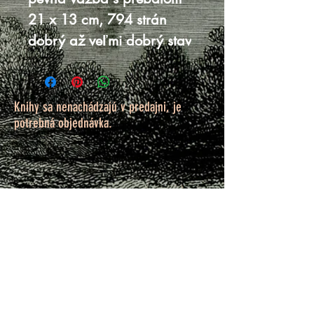
21 x 13 cm, 794 strán
dobrý až veľmi dobrý stav
Knihy sa nenachádzajú v predajni, je
potrebná objednávka.