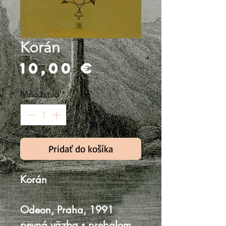
Korán
Price
10,00 €
Množstvo
*
Pridať do košíka
Korán
Odeon, Praha, 1991
pevná väzba s prebalom