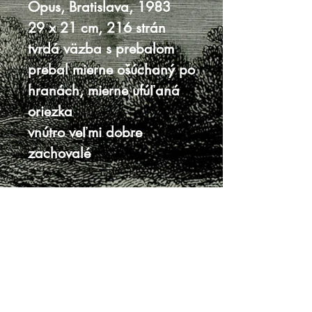
Opus, Bratislava, 1983
29 x 21 cm, 216 strán
tvrdá väzba s prebalom
prebal mierne ošúchaný po
hranách, mierne ufúľaná
oriezka
vnútro veľmi dobre
zachovalé
Knihy sa nenachádzajú v predajni, je
potrebná objednávka.