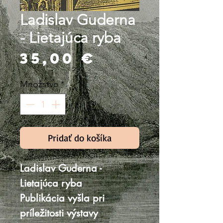
Ladislav Guderna
- Lietajúca ryba
Price
35,00 €
Množstvo
*
Pridať do košíka
Ladislav Guderna -
Lietajúca ryba
Publikácia vyšla pri
príležitosti výstavy