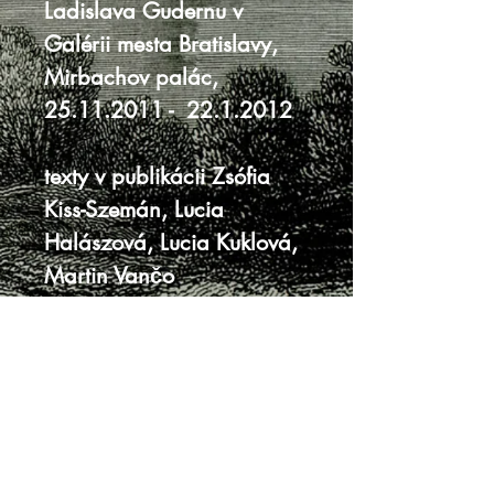
Ladislava Gudernu v
Galérii mesta Bratislavy,
Mirbachov palác,
25.11.2011 - 22.1.2012
texty v publikácii Zsófia
Kiss-Szemán, Lucia
Halászová, Lucia Kuklová,
Martin Vančo
vydavateľ Galéria mesta
Bratislavy
30 x 23 cm, 218 strán
tvrdá väzba s prebalom
prebal s trhlinou
kniha vo veľmi dobrom