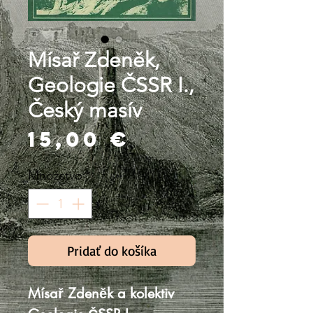
Mísař Zdeněk,
Geologie ČSSR I.,
Český masív
Price
15,00 €
Množstvo
*
Pridať do košíka
Mísař Zdeněk a kolektiv