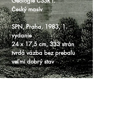
Geologie ČSSR I.
Český masív
SPN, Praha, 1983, 1.
vydanie
24 x 17,5 cm, 333 strán
tvrdá väzba bez prebalu
veľmi dobrý stav
Knihy sa nenachádzajú v predajni, je
potrebná objednávka.