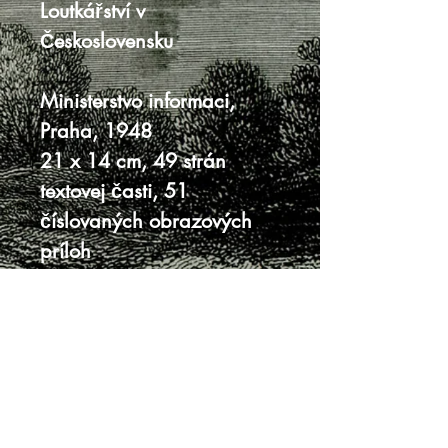
Loutkářství v
Československu
Ministerstvo informaci,
Praha, 1948
21 x 14 cm, 49 strán
textovej časti, 51
číslovaných obrazových
príloh
mäkká väzba
väzba ošúchaná, s
trhlinami
vnútro veľmi dobrý stav