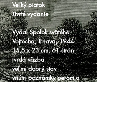
Veľký piatok
štvrté vydanie
Vydal Spolok svätého
Vojtecha, Trnava, 1944
15,5 x 23 cm, 61 strán
tvrdá väzba
veľmi dobrý stav
vnútri poznámky perom a
ceruzkou
Knihy sa nenachádzajú v predajni, je
potrebná objednávka.