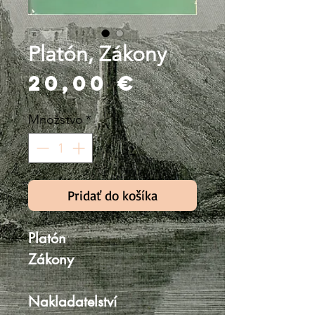
Platón, Zákony
Price
20,00 €
Množstvo
*
Pridať do košíka
Platón
Zákony
Nakladatelství