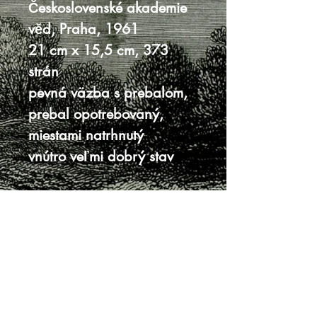
Československé akademie
věd, Praha, 1961
21 cm x 15,5 cm, 373
strán
pevná väzba s prebalom,
prebal opotrebovaný,
miestami natrhnutý
vnútro veľmi dobrý stav
Knihy sa nenachádzajú v predajni, je
potrebná objednávka.