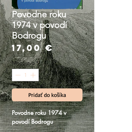
Povodne roku
1974 v povodí
Bodrogu
Price
17,00 €
Množstvo
*
Pridať do košíka
Povodne roku 1974 v
povodí Bodrogu