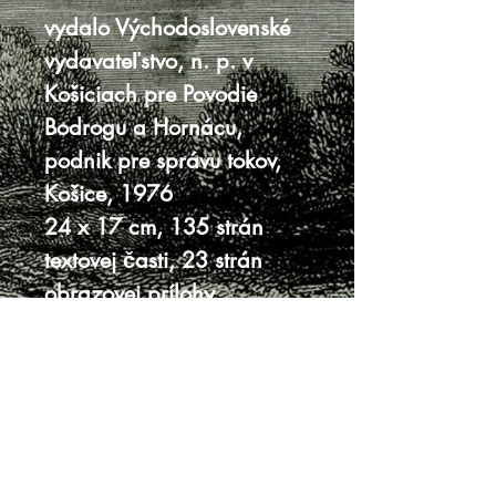
vydalo Východoslovenské
vydavateľstvo, n. p. v
Košiciach pre Povodie
Bodrogu a Hornácu,
podnik pre správu tokov,
Košice, 1976
24 x 17 cm, 135 strán
textovej časti, 23 strán
obrazovej prílohy
pevná väzba s prebalom
prebal s trhlinami,
ošúchaný, a väčšími
úbytkami v rohoch, stopa
po lepiacej páske
vnútro veľmi dobre