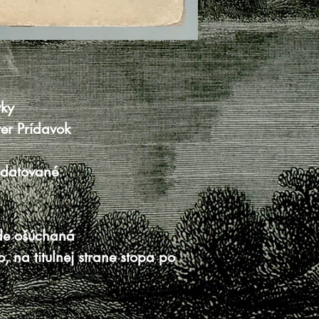
vky
ter Prídavok
edatované
de ošúchaná
o, na titulnej strane stopa po