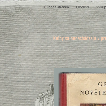
Úvodná stránka
Obchod
Výkup
Knihy sa nenachádzajú v pr