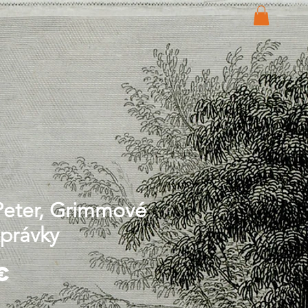
Peter, Grimmové
zprávky
Price
€