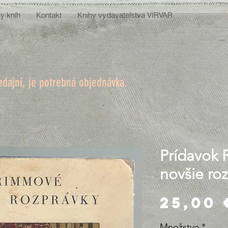
y kníh
Kontakt
Knihy vydavateľstva VIRVAR
edajni, je potrebná objednávka.
Prídavok 
novšie ro
25,00 
Množstvo
*