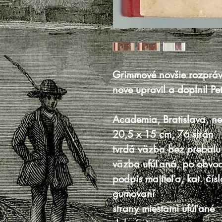
Grimmové novšie rozprá
nove upravil a doplnil Pe
Academia, Bratislava, n
20,5 x 15 cm, 76 strán
tvrdá väzba bez prebalu
väzba ufúľaná, po obvo
podpis majiteľa, kat. čísl
gumovaní
strany miestami ufúľané