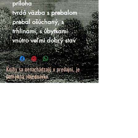
príloha
tvrdá väzba s prebalom
prebal ošúchaný, s
trhlinami, s úbytkami
vnútro veľmi dobrý stav
Knihy sa nenachádzajú v predajni, je
potrebná objednávka.