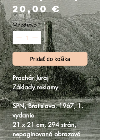
Price
20,00 €
Množstvo
*
Pridať do košíka
Prachár Juraj
Základy reklamy
SPN, Bratislava, 1967, 1.
vydanie
21 x 21 cm, 294 strán,
nepaginovaná obrazová