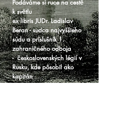
Podáváme si ruce na cestě
k světlu
ex libris JUDr. Ladislav
Beran - sudca najvyššieho
súdu a príslušník 1.
zahraničného odboja
- československých légií v
Rusku, kde pôsobil ako
kapitán
Vydavateľstvo Volné
myšlenky československé,
Praha, 1924
12,5 x 15,5 cm, 242 strán
tvrdá preväzba