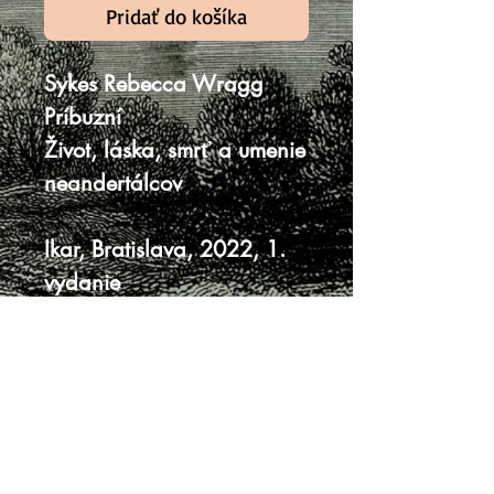
Pridať do košíka
Sykes Rebecca Wragg
Príbuzní
Život, láska, smrť a umenie
neandertálcov
Ikar, Bratislava, 2022, 1.
vydanie
24 x 15,5 cm, 399 strán
tvrdá väzba bez prebalu
veľmi dobrý stav
Knihy sa nenachádzajú v predajni, je