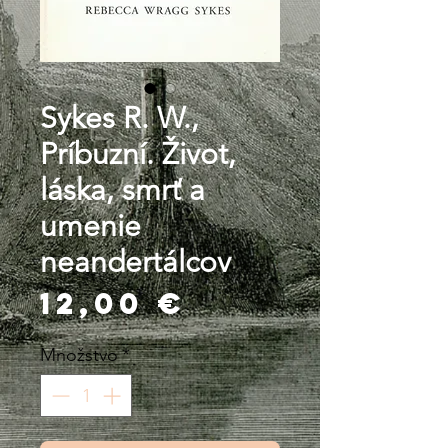
Sykes R. W.,
Príbuzní. Život,
láska, smrť a
umenie
neandertálcov
Price
12,00 €
Množstvo
*