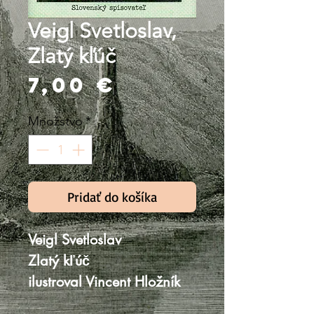
Veigl Svetloslav,
Zlatý kľúč
Price
7,00 €
Množstvo
*
Pridať do košíka
Veigl Svetloslav
Zlatý kľúč
ilustroval Vincent Hložník