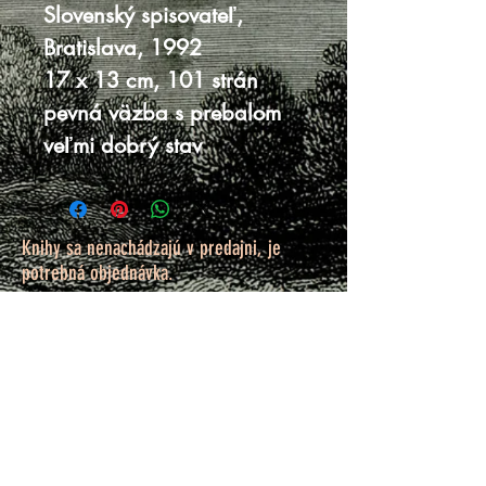
Slovenský spisovateľ,
Bratislava, 1992
17 x 13 cm, 101 strán
pevná väzba s prebalom
veľmi dobrý stav
Knihy sa nenachádzajú v predajni, je
potrebná objednávka.