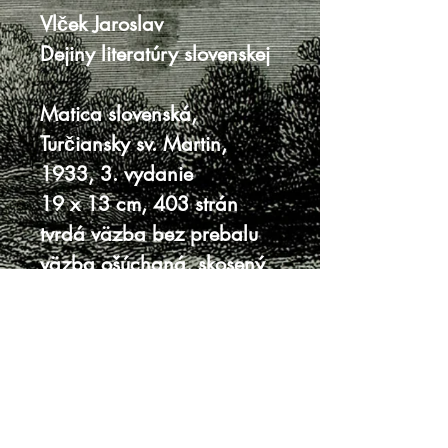
Vlček Jaroslav
Dejiny literatúry slovenskej
Matica slovenská,
Turčiansky sv. Martin,
1933, 3. vydanie
19 x 13 cm, 403 strán
tvrdá väzba bez prebalu
väzba ošúchaná, skosený
chrbát
oriezka so škvrnami
pečiatka, miestami
počiarkované ceruzou
dobrý stav