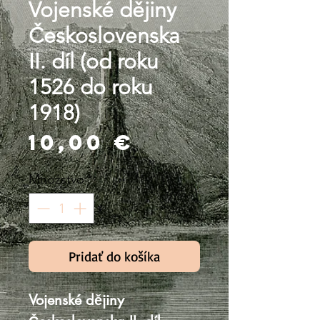
Vojenské dějiny
Československa
II. díl (od roku
1526 do roku
1918)
Price
10,00 €
Množstvo
*
Pridať do košíka
Vojenské dějiny