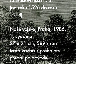
Československa II. díl
(od roku 1526 do roku
1918)
Naše vojsko, Praha, 1986,
1. vydanie
27 x 21 cm, 589 strán
tvrdá väzba s prebalom
prebal po obvode
pokrčený, malé trhliny,
chrbát zažltnutý
vnútro veľmi dobrý stav
Knihy sa nenachádzajú v predajni, je