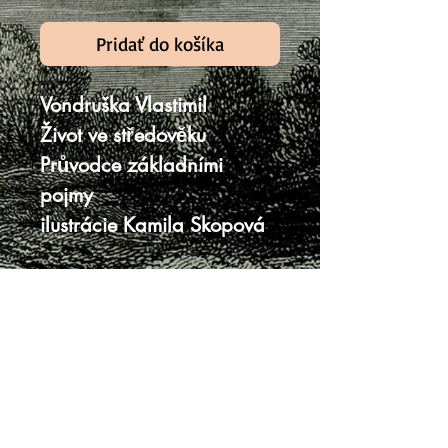
Pridať do košíka
Vondruška Vlastimil
Život ve středověku
Průvodce základními
pojmy
ilustrácie Kamila Skopová
Moravská Bastei MOBA,
Brno, 2014, 2. vydanie
20 x 12,5 cm, 349 strán
tvrdá väzba bez prebalu
veľmi dobrý stav