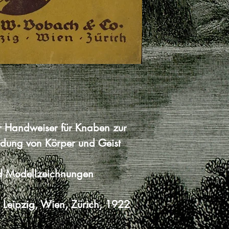
rter Handweiser für Knaben zur
ldung von Körper und Geist
d Modellzeichnungen
 Leipzig, Wien, Zürich, 1922