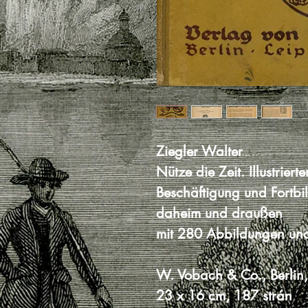
Ziegler Walter
Nütze die Zeit. Illustrie
Beschäftigung und Fortbi
daheim und draußen
mit 280 Abbildungen un
W. Vobach & Co., Berlin,
23 x 16 cm, 187 strán