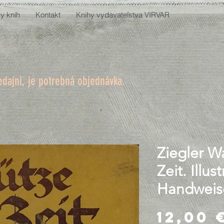
y kníh
Kontakt
Knihy vydavateľstva VIRVAR
edajni, je potrebná objednávka.
Ziegler Wa
Zeit. Illust
Handweis
12,00 