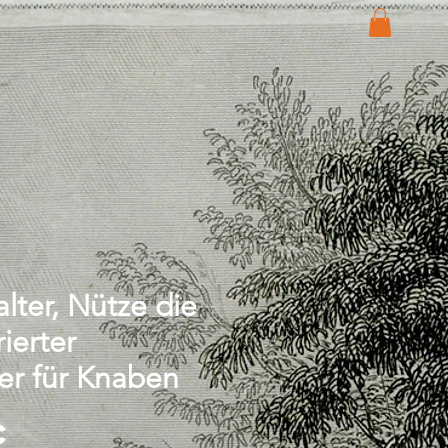
lter, Nütze die
rierter
er für Knaben
Price
€