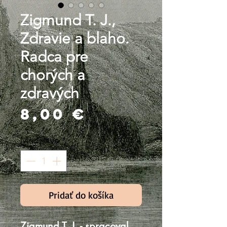
Zigmund T. J.,
Zdravie a blaho.
Radca pre
chorých a
zdravých
Price
8,00 €
Množstvo
*
Pridať do košíka
Zigmund T. J. - spracoval