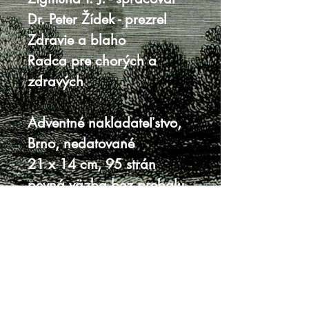
Dr. Peter Žídek - prezrel
Zdravie a blaho
Radca pre chorých a
zdravých
Adventné nakladateľstvo,
Brno, nedatované
21 x 14 cm, 95 strán
pevná väzba bez prebalu
dobrý až veľmi dobrý stav
Knihy sa nenachádzajú v predajni, je
potrebná objednávka.